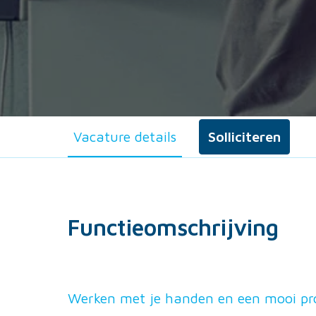
Vacature details
Solliciteren
Functieomschrijving
Werken met je handen en een mooi pro