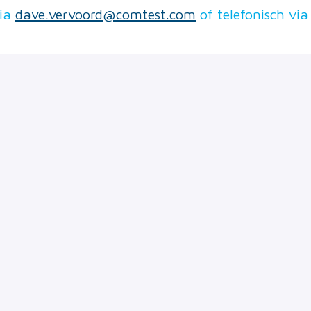
via
dave.vervoord@comtest.com
of telefonisch via
Solliciteren
of
Solliciteren met Indeed
Deel vacature