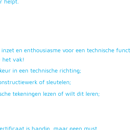
r helpt.
nzet en enthousiasme voor een technische functie 
u het vak!
eur in een technische richting;
structiewerk of sleutelen;
he tekeningen lezen of wilt dit leren;
certificaat is handig, maar geen must.