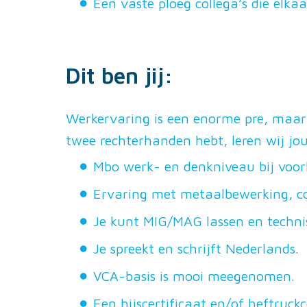
Een vaste ploeg collega’s die elkaa
Dit ben jij:
Werkervaring is een enorme pre, maar i
twee rechterhanden hebt, leren wij jo
Mbo werk- en denkniveau bij voork
Ervaring met metaalbewerking, con
Je kunt MIG/MAG lassen en technisc
Je spreekt en schrijft Nederlands.
VCA-basis is mooi meegenomen.
Een hijscertificaat en/of heftruck